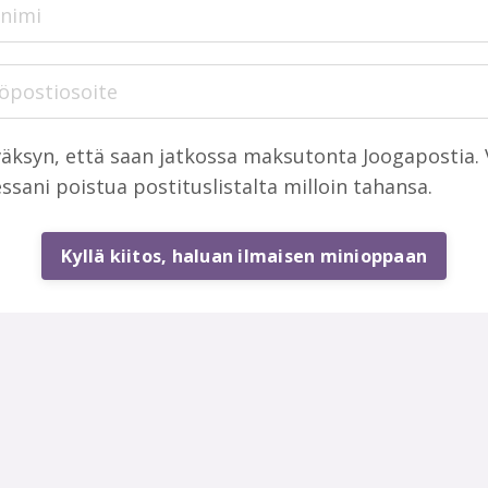
äksyn, että saan jatkossa maksutonta Joogapostia. 
ssani poistua postituslistalta milloin tahansa.
Kyllä kiitos, haluan ilmaisen minioppaan