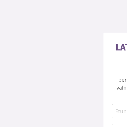
LA
per
valm