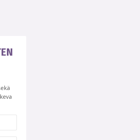
TEN
sekä
ukeva